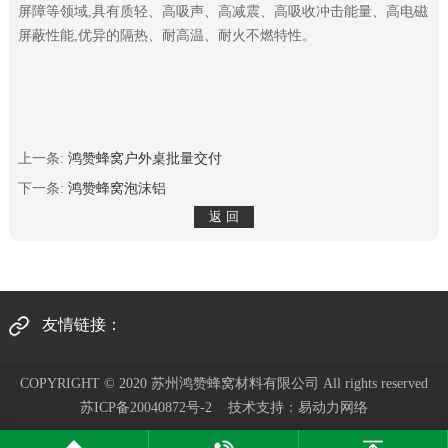
屏障等领域,具有质轻、高吸声、高减震、高吸收冲击能量、高电磁
屏蔽性能,优异的隔热、耐高温、耐火不燃特性。
上一条:
鸿赞蜂窝户外桌批量交付
下一条:
鸿赞蜂窝泡沫铝
友情链接：
COPYRIGHT © 2020 苏州鸿赞蜂窝材料有限公司 All rights reserved
苏ICP备20040872号-2
技术支持：
易动力网络