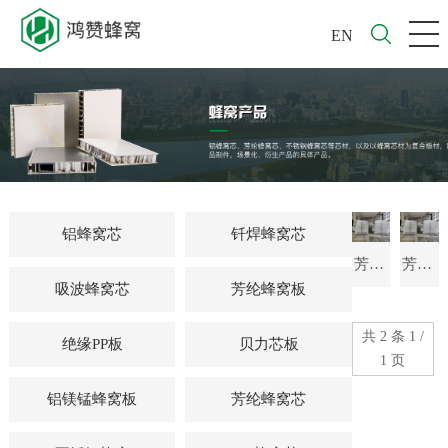
EN
铝蜂窝芯
钎焊蜂窝芯
芳纶
芳纶
吸波蜂窝芯
芳纶蜂窝板
蜂窝
蜂窝
共 2 条 1 /
绝缘PP板
贝力芯板
固化
定型
1 页
铝镁锰蜂窝板
芳纶蜂窝芯
烘箱
烘箱