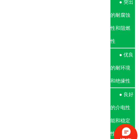
● 突出
的耐腐蚀
性和阻燃
性
● 优良
的耐环境
和绝缘性
● 良好
的介电性
能和稳定
性