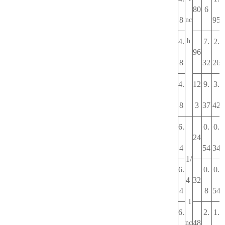
80
6
8
95
nc
4.
h
7.
2.
96
8
32
26
4.
12
9.
3.
8
3
37
42
6.
0.
0.
24
4
54
34
1/
6.
0.
0.
4
32
4
8
54
i
6.
2.
1.
48
nc