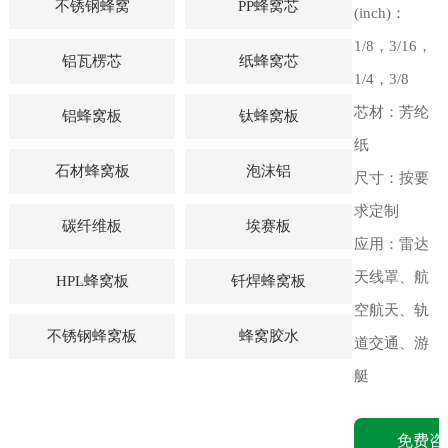
不锈钢蜂窝
PP蜂窝芯
(inch)：
1/8，3/16，
铝瓦楞芯
纸蜂窝芯
1/4，3/8
芯材：芳纶
铝蜂窝板
钛蜂窝板
纸
石材蜂窝板
泡沫铝
尺寸：按要
求定制
碳纤维板
埃赛板
应用：雷达
天线罩、航
HPL蜂窝板
钎焊蜂窝板
空航天、轨
不锈钢蜂窝板
蜂窝胶水
道交通、游
艇
免费咨