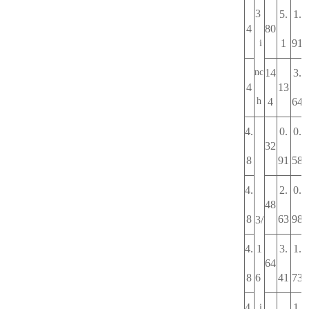
3
5.
1.
4
80
1
91
i
nc
14
3.
4
13
h
4
64
4.
0.
0.
32
8
91
58
4.
2.
0.
48
8
63
98
3/
4.
1
3.
1.
64
8
6
41
73
4.
1.
i