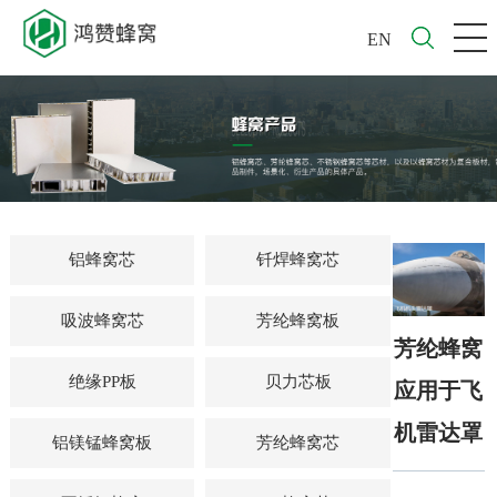
EN
铝蜂窝芯
钎焊蜂窝芯
吸波蜂窝芯
芳纶蜂窝板
芳纶蜂窝
绝缘PP板
贝力芯板
应用于飞
机雷达罩
铝镁锰蜂窝板
芳纶蜂窝芯