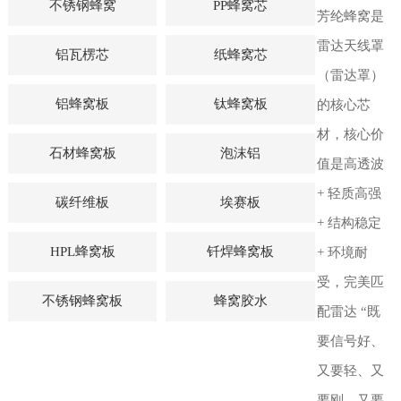
不锈钢蜂窝
PP蜂窝芯
芳纶蜂窝是
雷达天线罩
铝瓦楞芯
纸蜂窝芯
（雷达罩）
铝蜂窝板
钛蜂窝板
的核心芯
材，核心价
石材蜂窝板
泡沫铝
值是高透波
+ 轻质高强
碳纤维板
埃赛板
+ 结构稳定
HPL蜂窝板
钎焊蜂窝板
+ 环境耐
受，完美匹
不锈钢蜂窝板
蜂窝胶水
配雷达 “既
要信号好、
又要轻、又
要刚、又要