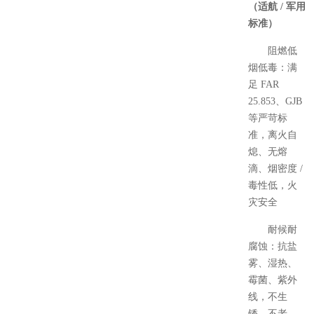
（适航 / 军用
标准）
阻燃低
烟低毒：满
足 FAR
25.853、GJB
等严苛标
准，离火自
熄、无熔
滴、烟密度 /
毒性低，火
灾安全
耐候耐
腐蚀：抗盐
雾、湿热、
霉菌、紫外
线，不生
锈、不老