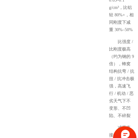
0.03–0.1
g/cm³，比铝
轻 80%+，相
同刚度下减
重 30%–50%
比强度 /
比刚度极高
（约为钢的 9
倍），蜂窝
结构抗弯 / 抗
扭 / 抗冲击极
强，高速飞
行 / 机动 / 恶
劣天气下不
变形、不凹
陷、不碎裂
减重直
接提升：飞