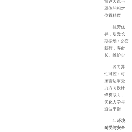
雷达天线与
罩体的相对
位置精度
抗劳优
异，耐受长
期振动 / 交变
载荷，寿命
长、维护少
各向异
性可控：可
按雷达罩受
力方向设计
蜂窝取向，
优化力学与
透波平衡
4. 环境
耐受与安全