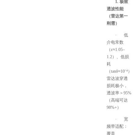
1. 极致
透波性能
（雷达第一
刚需）
· 低
介电常数
（ε≈1.05–
1.2）、低损
耗
（tanδ≈10⁻⁴）
雷达波穿透
损耗极小，
透波率＞95%
（高端可达
98%+）
· 宽
频带适配：
覆盖