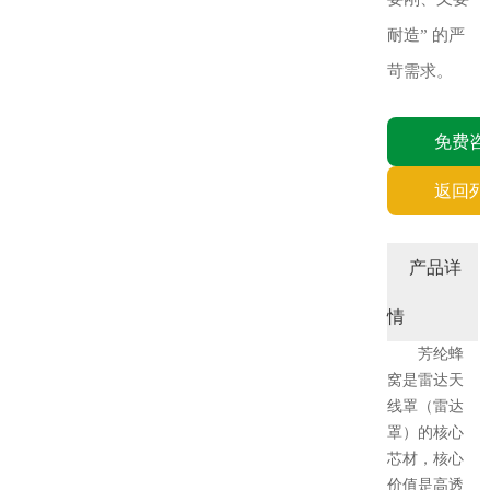
耐造” 的严
苛需求。
免费咨
返回列
产品详
情
芳纶蜂
窝是雷达天
线罩（雷达
罩）的核心
芯材，核心
价值是高透