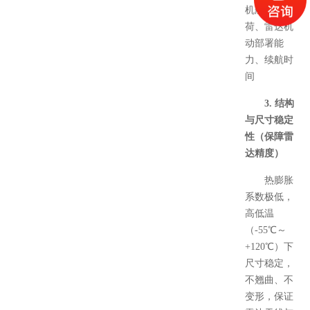
机航程 / 载
荷、雷达机
动部署能
力、续航时
间
3. 结构
与尺寸稳定
性（保障雷
达精度）
热膨胀
系数极低，
高低温
（-55℃～
+120℃）下
尺寸稳定，
不翘曲、不
变形，保证