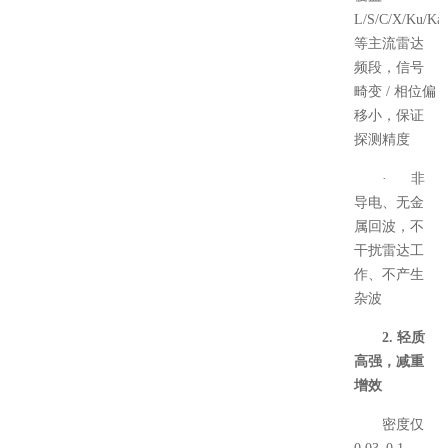
L/S/C/X/Ku/Ka
等主流雷达
频段，信号
畸变 / 相位偏
移小，保证
探测精度
· 非
导电、无金
属回波，不
干扰雷达工
作、不产生
杂波
2. 轻质
高强，减重
增效
密度仅