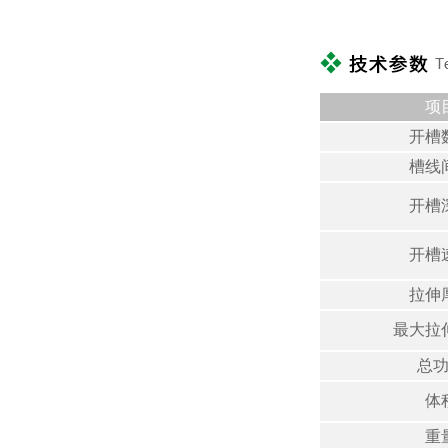
项
开槽
槽线
开槽
开槽
拉伸
最大拉
总
体
重