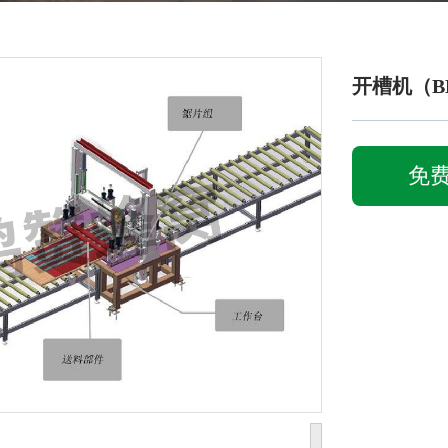
开槽机（BH
免