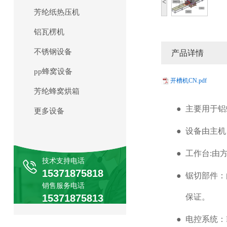
<
芳纶纸热压机
铝瓦楞机
不锈钢设备
产品详情
pp蜂窝设备
开槽机CN.pdf
芳纶蜂窝烘箱
●
主要用于铝
更多设备
●
设备由主机
●
工作台:由
技术支持电话
15371875818
●
锯切部件：
销售服务电话
保证。
15371875813
●
电控系统：