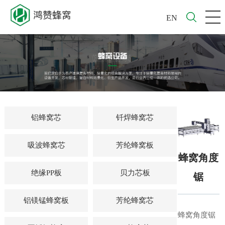
EN
铝蜂窝芯
钎焊蜂窝芯
吸波蜂窝芯
芳纶蜂窝板
蜂窝角度
绝缘PP板
贝力芯板
锯
铝镁锰蜂窝板
芳纶蜂窝芯
蜂窝角度锯