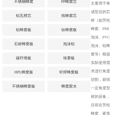
不锈钢蜂窝
PP蜂窝芯
主要用于将
成型后的芯
铝瓦楞芯
纸蜂窝芯
材（如芳纶
蜂窝、PMI
铝蜂窝板
钛蜂窝板
泡沫、PVC
石材蜂窝板
泡沫铝
泡沫、铝蜂
窝等）根据
碳纤维板
埃赛板
实际使用需
求进行角度
HPL蜂窝板
钎焊蜂窝板
切割，获得
不锈钢蜂窝板
蜂窝胶水
一定角度型
材的设备，
目前在芳纶
蜂窝、硬质