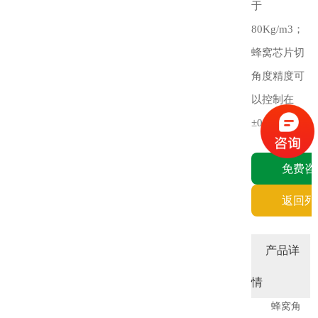
于
80Kg/m3；
蜂窝芯片切
角度精度可
以控制在
±0.2°。
免费咨
返回列
产品详
情
蜂窝角